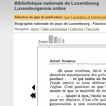
Bibliothèque nationale de Luxembourg
Luxemburgensia online
Sélection du type de publication:
tous
|
quotidiens et hebdomad
Biographie nationale du pays de Luxembourg : Fascicul
Navigation:
Home
|
Table onomastique
|
Collection
|
Fascicule
Zoom