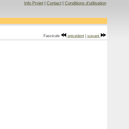
Info Projet
|
Contact
|
Conditions d'utilisation
Fascicule
précédent
|
suivant