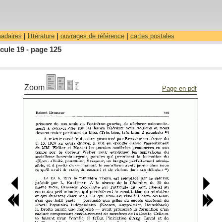
madaires
|
littérature
|
ouvrages de référence
|
cartes postales
cule 19 - page 125
Zoom
Page en pdf