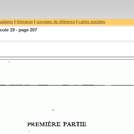
madaires
|
littérature
|
ouvrages de référence
|
cartes postales
cule 19 - page 207