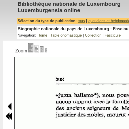
Bibliothèque nationale de Luxembourg
Luxemburgensia online
Sélection du type de publication:
tous
|
quotidiens et hebdomad
Biographie nationale du pays de Luxembourg : Fascicul
Navigation:
Home
|
Table onomastique
|
Collection
|
Fascicule
Zoom