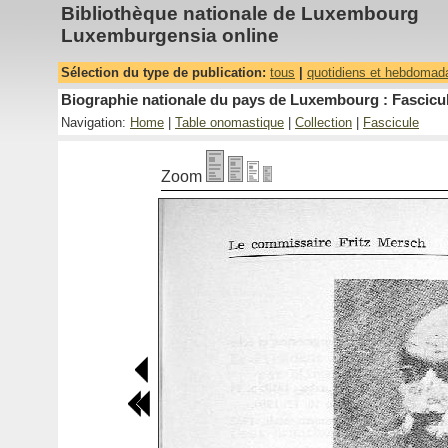
Bibliothèque nationale de Luxembourg
Luxemburgensia online
Sélection du type de publication:
tous
|
quotidiens et hebdomad
Biographie nationale du pays de Luxembourg : Fascicul
Navigation:
Home
|
Table onomastique
|
Collection
|
Fascicule
Zoom