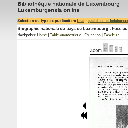
Bibliothèque nationale de Luxembourg
Luxemburgensia online
Sélection du type de publication:
tous
|
quotidiens et hebdomad
Biographie nationale du pays de Luxembourg : Fascicul
Navigation:
Home
|
Table onomastique
|
Collection
|
Fascicule
Zoom