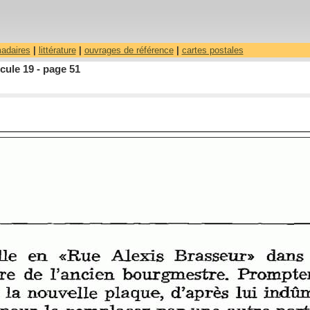
madaires
|
littérature
|
ouvrages de référence
|
cartes postales
ule 19 - page 51