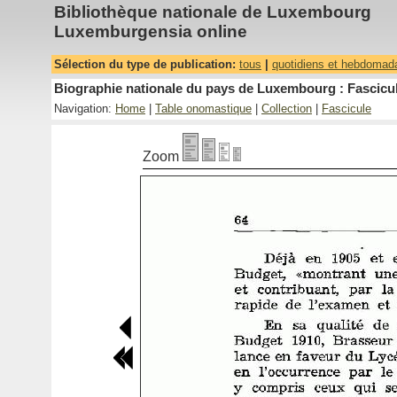
Bibliothèque nationale de Luxembourg
Luxemburgensia online
Sélection du type de publication:
tous
|
quotidiens et hebdomad
Biographie nationale du pays de Luxembourg : Fascicul
Navigation:
Home
|
Table onomastique
|
Collection
|
Fascicule
Zoom