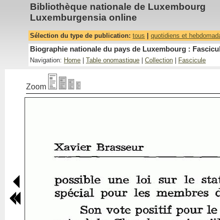
Bibliothèque nationale de Luxembourg
Luxemburgensia online
Sélection du type de publication:
tous
|
quotidiens et hebdomad
Biographie nationale du pays de Luxembourg : Fascicul
Navigation:
Home
|
Table onomastique
|
Collection
|
Fascicule
Zoom