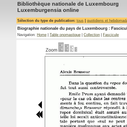
Bibliothèque nationale de Luxembourg
Luxemburgensia online
Sélection du type de publication:
tous
|
quotidiens et hebdomad
Biographie nationale du pays de Luxembourg : Fascicul
Navigation:
Home
|
Table onomastique
|
Collection
|
Fascicule
Zoom