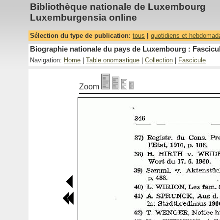
Bibliothèque nationale de Luxembourg
Luxemburgensia online
Sélection du type de publication:
tous
|
quotidiens et hebdomad
Biographie nationale du pays de Luxembourg : Fascicul
Navigation:
Home
|
Table onomastique
|
Collection
|
Fascicule
Zoom