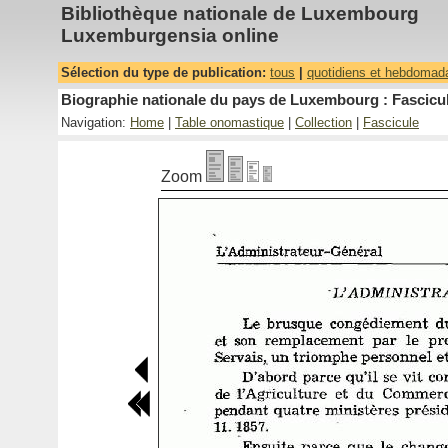
Bibliothèque nationale de Luxembourg
Luxemburgensia online
Sélection du type de publication:
tous
|
quotidiens et hebdomad
Biographie nationale du pays de Luxembourg : Fascicul
Navigation:
Home
|
Table onomastique
|
Collection
|
Fascicule
Zoom