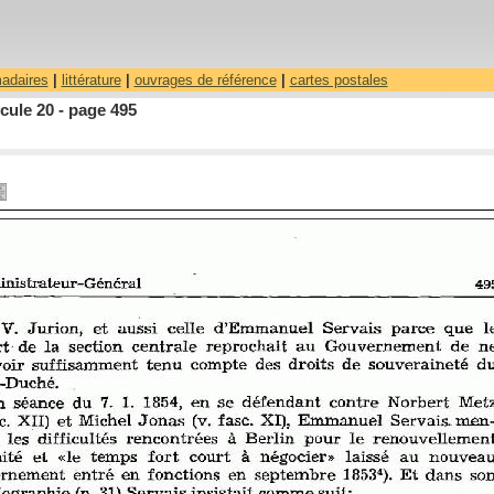
madaires
|
littérature
|
ouvrages de référence
|
cartes postales
cule 20 - page 495