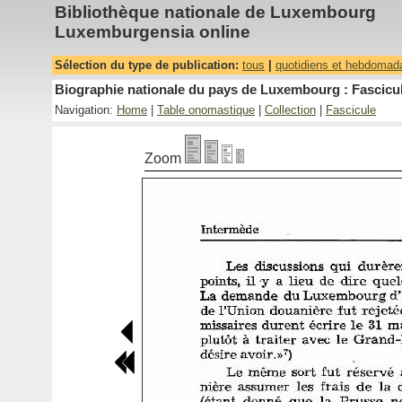
Bibliothèque nationale de Luxembourg
Luxemburgensia online
Sélection du type de publication:
tous
|
quotidiens et hebdomad
Biographie nationale du pays de Luxembourg : Fascicul
Navigation:
Home
|
Table onomastique
|
Collection
|
Fascicule
Zoom