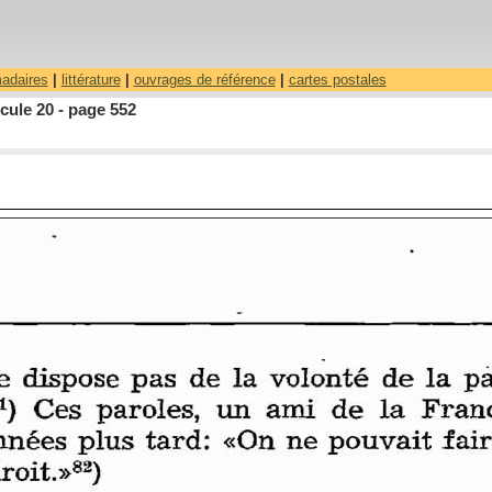
madaires
|
littérature
|
ouvrages de référence
|
cartes postales
cule 20 - page 552