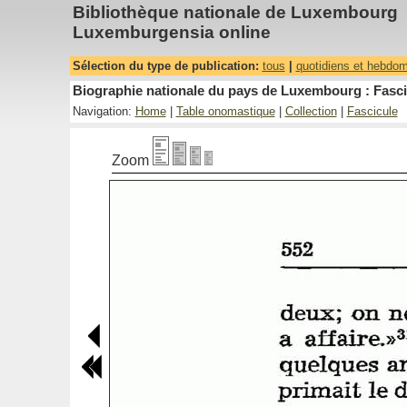
Bibliothèque nationale de Luxembourg
Luxemburgensia online
Sélection du type de publication:
tous
|
quotidiens et hebdo
Biographie nationale du pays de Luxembourg : Fasci
Navigation:
Home
|
Table onomastique
|
Collection
|
Fascicule
Zoom