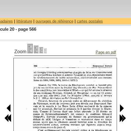
madaires
|
littérature
|
ouvrages de référence
|
cartes postales
cule 20 - page 566
Zoom
Page en pdf