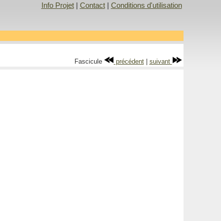
Info Projet
|
Contact
|
Conditions d'utilisation
Fascicule
précédent
|
suivant