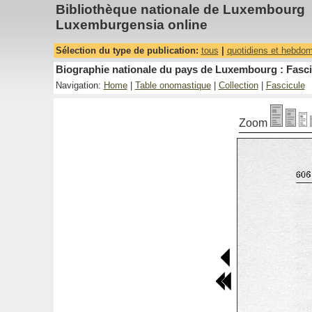
Bibliothèque nationale de Luxembourg
Luxemburgensia online
Sélection du type de publication:
tous
|
quotidiens et hebdo
Biographie nationale du pays de Luxembourg : Fasci
Navigation:
Home
|
Table onomastique
|
Collection
|
Fascicule
Zoom