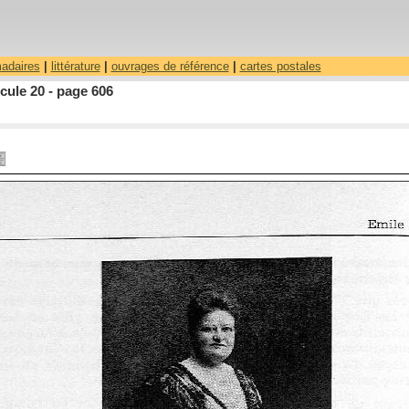
madaires
|
littérature
|
ouvrages de référence
|
cartes postales
cule 20 - page 606