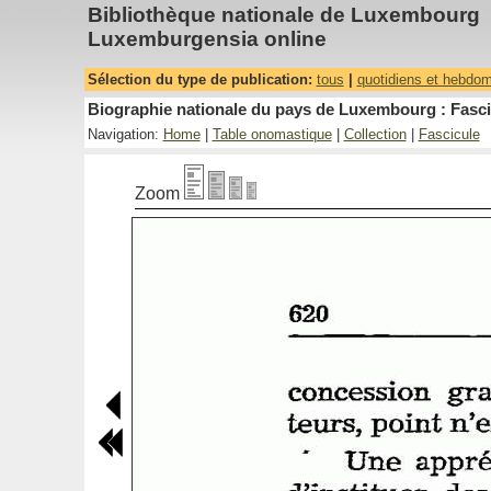
Bibliothèque nationale de Luxembourg
Luxemburgensia online
Sélection du type de publication:
tous
|
quotidiens et hebdo
Biographie nationale du pays de Luxembourg : Fasci
Navigation:
Home
|
Table onomastique
|
Collection
|
Fascicule
Zoom