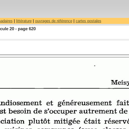
madaires
|
littérature
|
ouvrages de référence
|
cartes postales
cule 20 - page 620