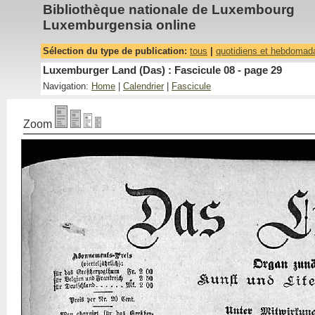
Bibliothèque nationale de Luxembourg
Luxemburgensia online
Sélection du type de publication:
tous
|
quotidiens et hebdomad
Luxemburger Land (Das) : Fascicule 08 - page 29
Navigation:
Home
|
Calendrier
|
Fascicule
Zoom