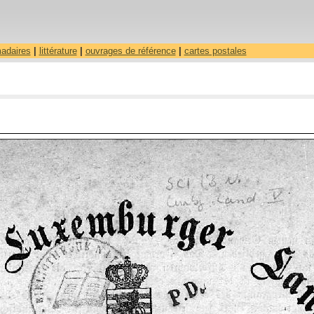
madaires
|
littérature
|
ouvrages de référence
|
cartes postales