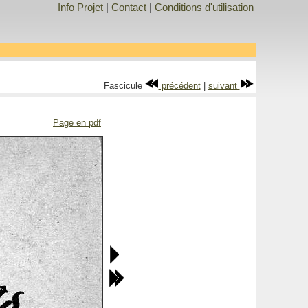
Info Projet
|
Contact
|
Conditions d'utilisation
Fascicule
précédent
|
suivant
Page en pdf