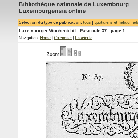
Bibliothèque nationale de Luxembourg
Luxemburgensia online
Sélection du type de publication:
tous
|
quotidiens et hebdomad
Luxemburger Wochenblatt : Fascicule 37 - page 1
Navigation:
Home
|
Calendrier
|
Fascicule
Zoom