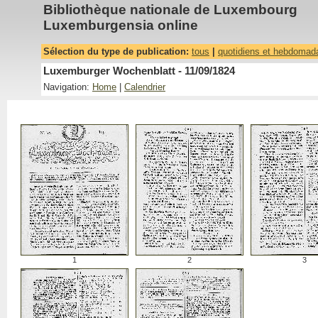
Bibliothèque nationale de Luxembourg
Luxemburgensia online
Sélection du type de publication:
tous
|
quotidiens et hebdomad
Luxemburger Wochenblatt - 11/09/1824
Navigation:
Home
|
Calendrier
1
2
3