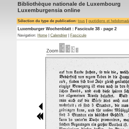
Bibliothèque nationale de Luxembourg
Luxemburgensia online
Sélection du type de publication:
tous
|
quotidiens et hebdomad
Luxemburger Wochenblatt : Fascicule 38 - page 2
Navigation:
Home
|
Calendrier
|
Fascicule
Zoom