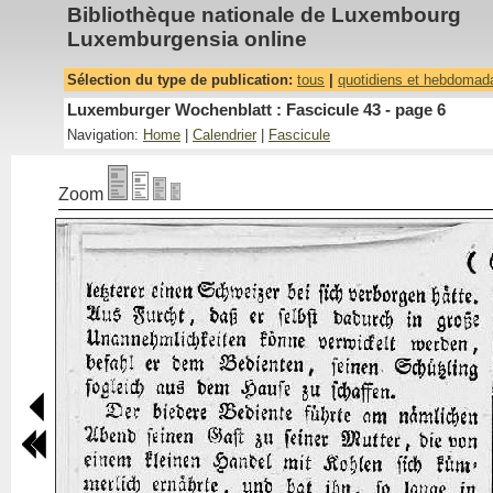
Bibliothèque nationale de Luxembourg
Luxemburgensia online
Sélection du type de publication:
tous
|
quotidiens et hebdomad
Luxemburger Wochenblatt : Fascicule 43 - page 6
Navigation:
Home
|
Calendrier
|
Fascicule
Zoom