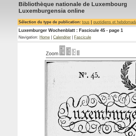
Bibliothèque nationale de Luxembourg
Luxemburgensia online
Sélection du type de publication:
tous
|
quotidiens et hebdomad
Luxemburger Wochenblatt : Fascicule 45 - page 1
Navigation:
Home
|
Calendrier
|
Fascicule
Zoom