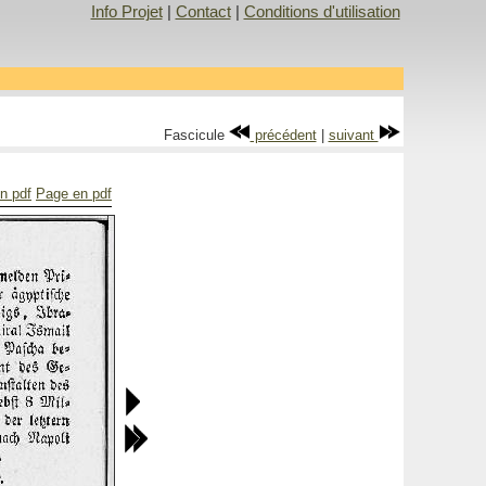
Info Projet
|
Contact
|
Conditions d'utilisation
Fascicule
précédent
|
suivant
n pdf
Page en pdf