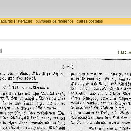
madaires
|
littérature
|
ouvrages de référence
|
cartes postales
Fasc. e