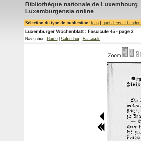
Bibliothèque nationale de Luxembourg
Luxemburgensia online
Sélection du type de publication:
tous
|
quotidiens et hebdo
Luxemburger Wochenblatt : Fascicule 45 - page 2
Navigation:
Home
|
Calendrier
|
Fascicule
Zoom