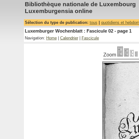
Bibliothèque nationale de Luxembourg
Luxemburgensia online
Sélection du type de publication:
tous
|
quotidiens et hebdo
Luxemburger Wochenblatt : Fascicule 02 - page 1
Navigation:
Home
|
Calendrier
|
Fascicule
Zoom