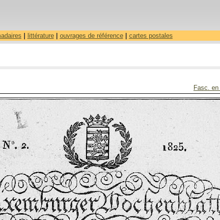
madaires
|
littérature
|
ouvrages de référence
|
cartes postales
Fasc. en