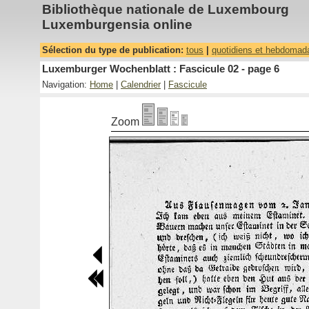
Bibliothèque nationale de Luxembourg
Luxemburgensia online
Sélection du type de publication:
tous
|
quotidiens et hebdomad
Luxemburger Wochenblatt : Fascicule 02 - page 6
Navigation:
Home
|
Calendrier
|
Fascicule
Zoom