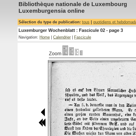
Bibliothèque nationale de Luxembourg
Luxemburgensia online
Sélection du type de publication:
tous
|
quotidiens et hebdomad
Luxemburger Wochenblatt : Fascicule 02 - page 3
Navigation:
Home
|
Calendrier
|
Fascicule
Zoom