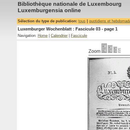
Bibliothèque nationale de Luxembourg
Luxemburgensia online
Sélection du type de publication:
tous
|
quotidiens et hebdomad
Luxemburger Wochenblatt : Fascicule 03 - page 1
Navigation:
Home
|
Calendrier
|
Fascicule
Zoom