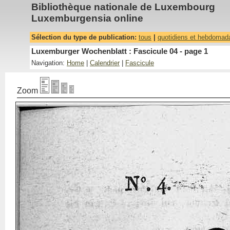
Bibliothèque nationale de Luxembourg
Luxemburgensia online
Sélection du type de publication:
tous
|
quotidiens et hebdomad
Luxemburger Wochenblatt : Fascicule 04 - page 1
Navigation:
Home
|
Calendrier
|
Fascicule
Zoom