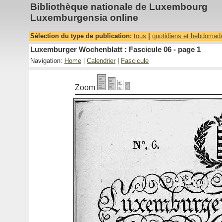
Bibliothèque nationale de Luxembourg
Luxemburgensia online
Sélection du type de publication:
tous
|
quotidiens et hebdomad
Luxemburger Wochenblatt : Fascicule 06 - page 1
Navigation:
Home
|
Calendrier
|
Fascicule
Zoom