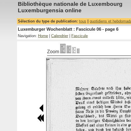
Bibliothèque nationale de Luxembourg
Luxemburgensia online
Sélection du type de publication:
tous
|
quotidiens et hebdomad
Luxemburger Wochenblatt : Fascicule 06 - page 6
Navigation:
Home
|
Calendrier
|
Fascicule
Zoom