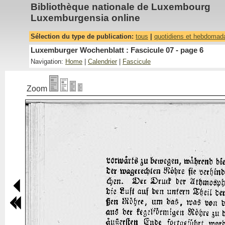
Bibliothèque nationale de Luxembourg
Luxemburgensia online
Sélection du type de publication:
tous
|
quotidiens et hebdomad
Luxemburger Wochenblatt : Fascicule 07 - page 6
Navigation:
Home
|
Calendrier
|
Fascicule
Zoom