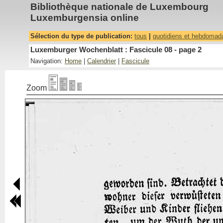
Bibliothèque nationale de Luxembourg
Luxemburgensia online
Sélection du type de publication:
tous
|
quotidiens et hebdomad
Luxemburger Wochenblatt : Fascicule 08 - page 2
Navigation:
Home
|
Calendrier
|
Fascicule
Zoom