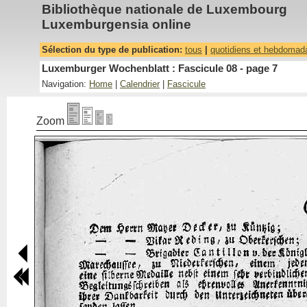
Bibliothèque nationale de Luxembourg
Luxemburgensia online
Sélection du type de publication:
tous
|
quotidiens et hebdomad
Luxemburger Wochenblatt : Fascicule 08 - page 7
Navigation:
Home
|
Calendrier
|
Fascicule
Zoom