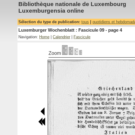
Bibliothèque nationale de Luxembourg
Luxemburgensia online
Sélection du type de publication:
tous
|
quotidiens et hebdomad
Luxemburger Wochenblatt : Fascicule 09 - page 4
Navigation:
Home
|
Calendrier
|
Fascicule
Zoom