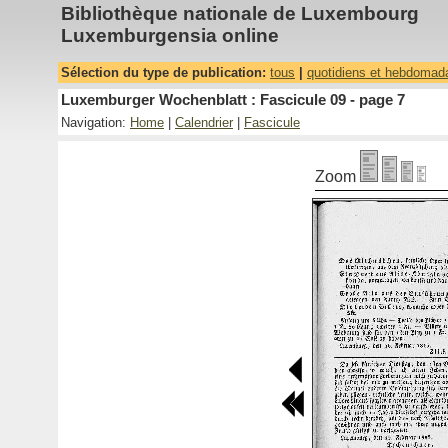
Bibliothèque nationale de Luxembourg
Luxemburgensia online
Sélection du type de publication:
tous
|
quotidiens et hebdomad
Luxemburger Wochenblatt : Fascicule 09 - page 7
Navigation:
Home
|
Calendrier
|
Fascicule
Zoom