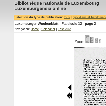
Bibliothèque nationale de Luxembourg
Luxemburgensia online
Sélection du type de publication:
tous
|
quotidiens et hebdomad
Luxemburger Wochenblatt : Fascicule 12 - page 2
Navigation:
Home
|
Calendrier
|
Fascicule
Zoom