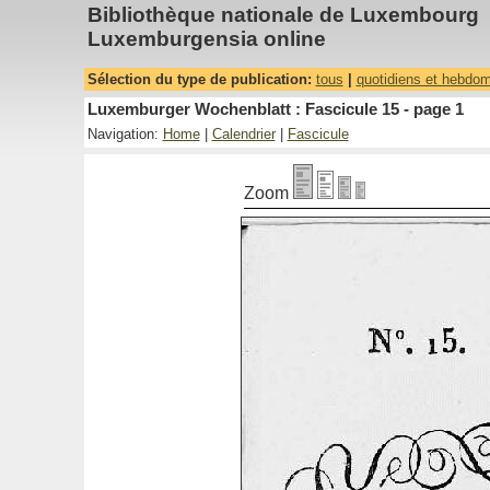
Bibliothèque nationale de Luxembourg
Luxemburgensia online
Sélection du type de publication:
tous
|
quotidiens et hebdo
Luxemburger Wochenblatt : Fascicule 15 - page 1
Navigation:
Home
|
Calendrier
|
Fascicule
Zoom