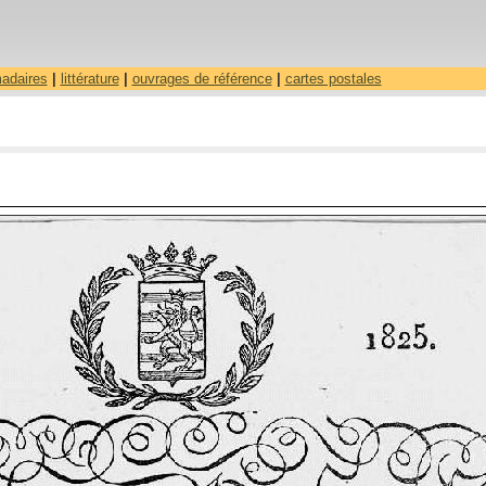
madaires
|
littérature
|
ouvrages de référence
|
cartes postales