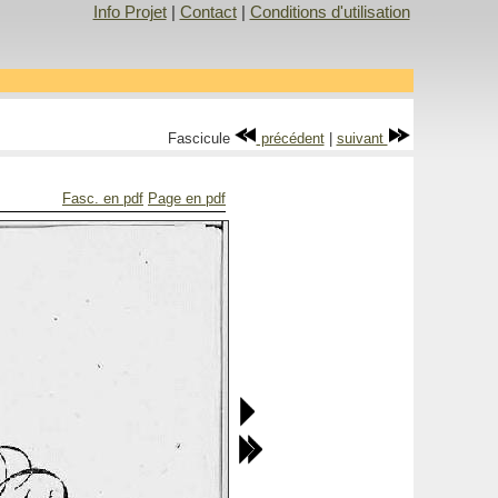
Info Projet
|
Contact
|
Conditions d'utilisation
Fascicule
précédent
|
suivant
Fasc. en pdf
Page en pdf