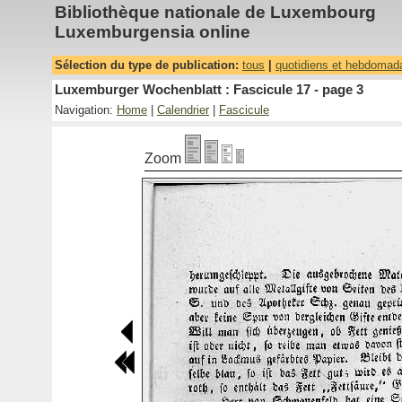
Bibliothèque nationale de Luxembourg
Luxemburgensia online
Sélection du type de publication:
tous
|
quotidiens et hebdomad
Luxemburger Wochenblatt : Fascicule 17 - page 3
Navigation:
Home
|
Calendrier
|
Fascicule
Zoom