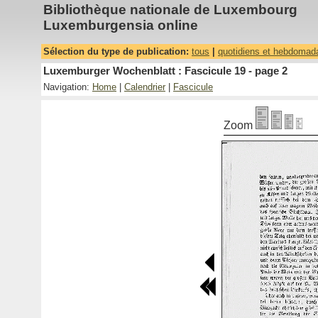
Bibliothèque nationale de Luxembourg
Luxemburgensia online
Sélection du type de publication:
tous
|
quotidiens et hebdomad
Luxemburger Wochenblatt : Fascicule 19 - page 2
Navigation:
Home
|
Calendrier
|
Fascicule
Zoom