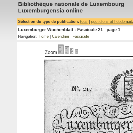
Bibliothèque nationale de Luxembourg
Luxemburgensia online
Sélection du type de publication:
tous
|
quotidiens et hebdomad
Luxemburger Wochenblatt : Fascicule 21 - page 1
Navigation:
Home
|
Calendrier
|
Fascicule
Zoom