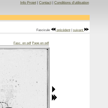
Info Projet
|
Contact
|
Conditions d'utilisation
Fascicule
précédent
|
suivant
Fasc. en pdf
Page en pdf