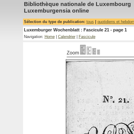
Bibliothèque nationale de Luxembourg
Luxemburgensia online
Sélection du type de publication:
tous
|
quotidiens et hebdo
Luxemburger Wochenblatt : Fascicule 21 - page 1
Navigation:
Home
|
Calendrier
|
Fascicule
Zoom