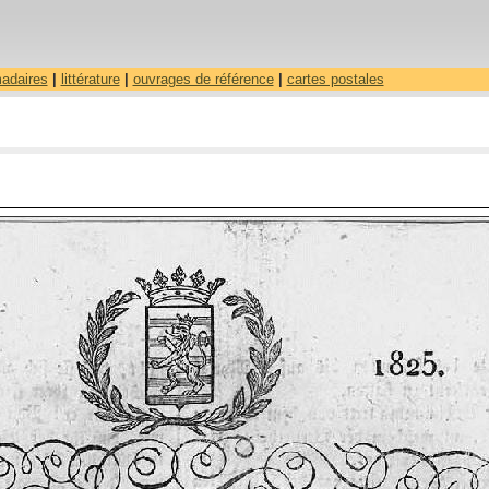
madaires
|
littérature
|
ouvrages de référence
|
cartes postales