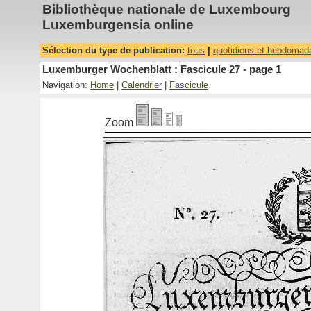
Bibliothèque nationale de Luxembourg
Luxemburgensia online
Sélection du type de publication:
tous
|
quotidiens et hebdomad
Luxemburger Wochenblatt : Fascicule 27 - page 1
Navigation:
Home
|
Calendrier
|
Fascicule
Zoom