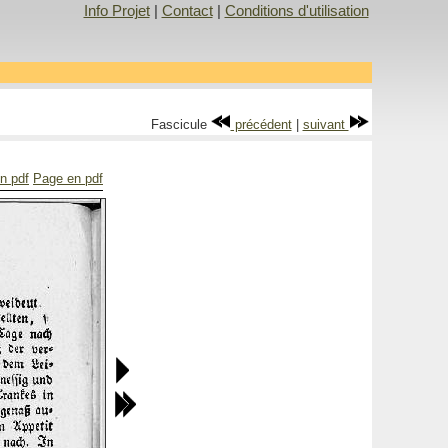
Info Projet
|
Contact
|
Conditions d'utilisation
Fascicule
précédent
|
suivant
n pdf
Page en pdf