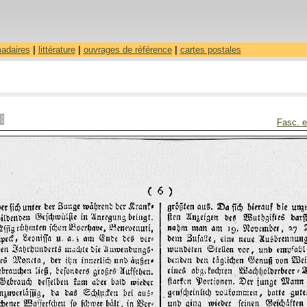
madaires
|
littérature
|
ouvrages de référence
|
cartes postales
Fasc. e