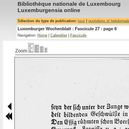
Bibliothèque nationale de Luxembourg
Luxemburgensia online
Sélection du type de publication:
tous
|
quotidiens et hebdomad
Luxemburger Wochenblatt : Fascicule 27 - page 6
Navigation:
Home
|
Calendrier
|
Fascicule
Zoom