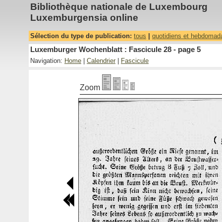
Bibliothèque nationale de Luxembourg
Luxemburgensia online
Sélection du type de publication:
tous
|
quotidiens et hebdomad
Luxemburger Wochenblatt : Fascicule 28 - page 5
Navigation:
Home
|
Calendrier
|
Fascicule
Zoom