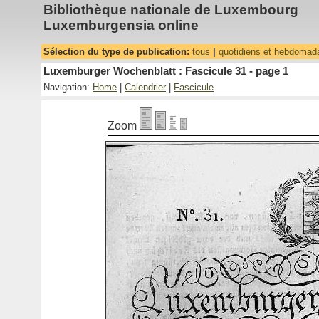
Bibliothèque nationale de Luxembourg
Luxemburgensia online
Sélection du type de publication:
tous
|
quotidiens et hebdomad
Luxemburger Wochenblatt : Fascicule 31 - page 1
Navigation:
Home
|
Calendrier
|
Fascicule
Zoom