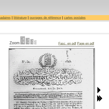
madaires
|
littérature
|
ouvrages de référence
|
cartes postales
Zoom
Fasc. en pdf
Page en pdf