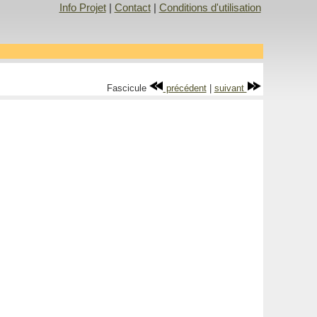
Info Projet
|
Contact
|
Conditions d'utilisation
Fascicule
précédent
|
suivant