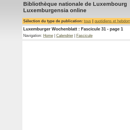
Bibliothèque nationale de Luxembourg
Luxemburgensia online
Sélection du type de publication:
tous
|
quotidiens et hebdo
Luxemburger Wochenblatt : Fascicule 31 - page 1
Navigation:
Home
|
Calendrier
|
Fascicule